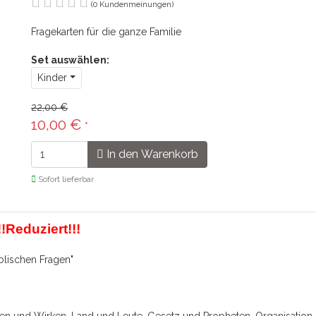
(0 Kundenmeinungen)
Fragekarten für die ganze Familie
Set auswählen:
Kinder
22,00 €
10,00 €
*
In den Warenkorb
Sofort lieferbar
!Reduziert!!!
blischen Fragen"
ren und Wirken, Land und Leute, Gesetz und Propheten, Organisation 