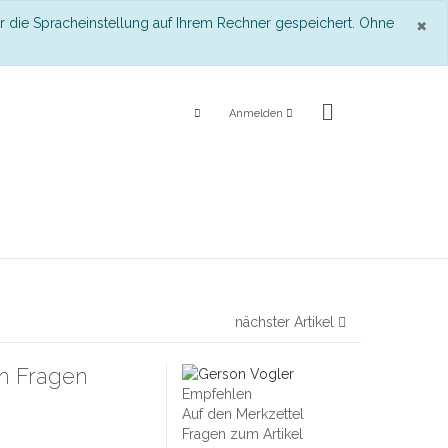
S
×
r die Spracheinstellung auf Ihrem Rechner gespeichert. Ohne
Anmelden
nächster Artikel
en Fragen
Empfehlen
Auf den Merkzettel
Fragen zum Artikel