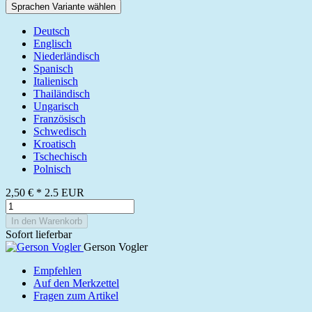
Sprachen Variante wählen
Deutsch
Englisch
Niederländisch
Spanisch
Italienisch
Thailändisch
Ungarisch
Französisch
Schwedisch
Kroatisch
Tschechisch
Polnisch
2,50 €
*
2.5
EUR
In den Warenkorb
Sofort lieferbar
Gerson Vogler
Empfehlen
Auf den Merkzettel
Fragen zum Artikel