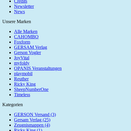
Credits
Newsletter
News
Unsere Marken
Alle Marken
CAHOMBO
Foxform
GERSAM Verlag
Gerson Vogler
JoyVital
myfoldy
OPANIS Veranstaltungen
playmobil
Reuther
Ricky King
SheepNumberOne
Timeless
Kategorien
GERSON Versand (3)
Gersam Verlag (25)
Zeugnismappen (4)
Ricky King (1)